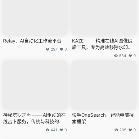
Relay：AI自动化工作流平台
KAZE —— 精准在线AI图像编
辑工具，专为高效移除水印设
297
0
计
534
0
神秘塔罗之声 —— AI驱动的在
快手OneSearch：智能电商搜
线占卜服务，传统与科技的融
索框架
合
441
0
235
0