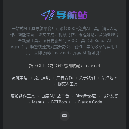
一站式AI工具导航平台！汇聚超800+免费AI工具，涵盖AI写
作、智能绘画、论文生成、视频制作、编程辅助、音频处理等
全场景工具。每日更新热门 AIGC工具（如 Sora、AI
Agent），助您快速找到提升办公、创作、学习效率的实用工
具！立即访问ai-nav.net，探索 AI 新可能！
按下Ctrl+D或⌘+D 感谢收藏 ai-nav.net
友链申请
免责声明
广告合作
关于我们
站点地图
提交AI工具
度加创作工具
百度AI开放平台
Bing新必应
搜外友链
Manus
GPTBots.ai
Claude Code