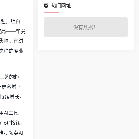
热门网址
欢迎。坦白
没有数据！
较高——毕竟
影响。他进
这样的专业
显著的趋
更是激增了
在持续增长。
AI工具。
lot”按钮，
动领英AI