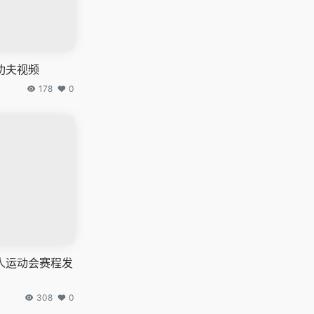
功夫视频
178
0
人运动会赛程发
308
0