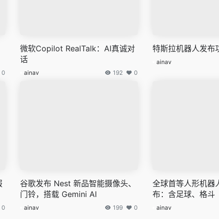
微软Copilot RealTalk：AI真诚对
特斯拉机器人发布
！
话
ainav
0
ainav
192
0
服
谷歌发布 Nest 新品智能摄像头、
全球首等人形机器
门铃，搭载 Gemini AI
布：含足球、格斗
0
ainav
199
0
ainav