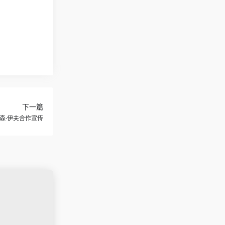
下一篇
纳森·伊夫合作宣传