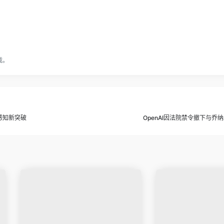
载。
感知新突破
OpenAI因法院禁令撤下与乔