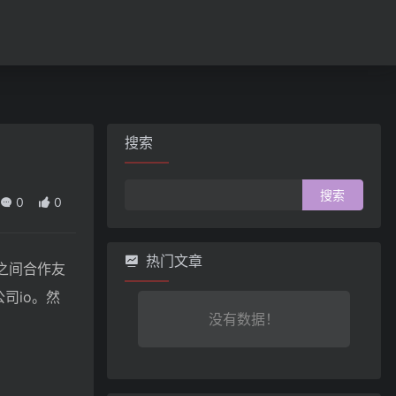
搜索
搜
0
0
索：
热门文章
夫之间合作友
司io。然
没有数据！