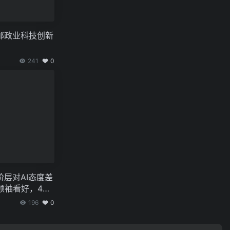
邮政业科技创新
241
0
层对AI态度差
领袖看好，4
196
0