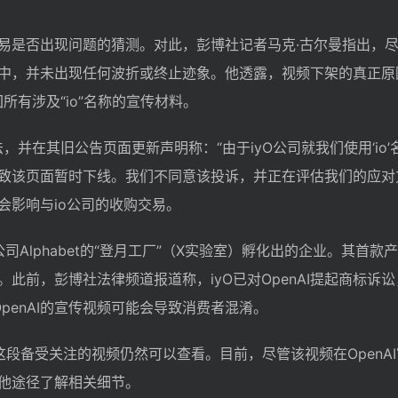
易是否出现问题的猜测。对此，彭博社记者马克·古尔曼指出，
中，并未出现任何波折或终止迹象。他透露，视频下架的真正原
回所有涉及“io”名称的宣传材料。
法，并在其旧公告页面更新声明称：“由于iyO公司就我们使用‘io
致该页面暂时下线。我们不同意该投诉，并正在评估我们的应对
会影响与io公司的收购交易。
司Alphabet的“登月工厂”（X实验室）孵化出的企业。其首款
此前，彭博社法律频道报道称，iyO已对OpenAI提起商标诉
OpenAI的宣传视频可能会导致消费者混淆。
段备受关注的视频仍然可以查看。目前，尽管该视频在OpenA
他途径了解相关细节。