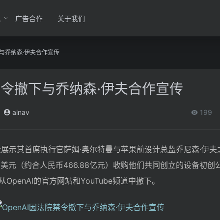
讯
广告合作
关于我们
下与乔纳森·伊夫合作宣传
院禁令撤下与乔纳森·伊夫合作宣传
ainav
199
了一段展示其首席执行官萨姆·奥尔特曼与苹果前设计总监乔尼森·伊
美元（约合人民币466.88亿元）收购他们共同创立的设备初创公
penAI的官方网站和YouTube频道中撤下。