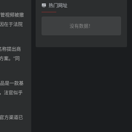
热门网址
尽管视频被撤
因在于法院
没有数据！
’名称提出商
方案。”同
产品是一款基
讼，法官似乎
I官方渠道已