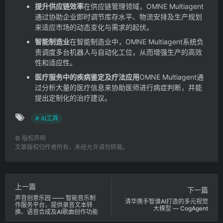
提升供应链效率
在供应链管理领域，OMNE Multiagent
通过协助企业即时调节库存水平、物流安排及生产规划
来适应市场的动态变化与需求的起伏。
智能制造业
在智能制造业中，OMNE Multiagent系统负
责调度多台机器人与自动化工位，从而增强生产的高效
性和适应性。
医疗服务中的疾病鉴定及疗法应用
OMNE Multiagent通
过分析大量的医疗信息来协助医师进行病症判断，并能
提出定制化的治疗建议。
# AI工具
©
版权声明
文章版权归作者所有，未经允许请勿转载。
上一篇
下一篇
声音创意乐园 —— 智能音乐制
清华携手智谱AI打造的多元视觉
作服务平台，提供录音文本转
大模型 — CogAgent
换、语音合成及AI歌曲创作功能