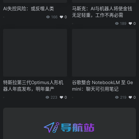
AI失控风险：或反噬人类
马斯克：AI与机器人将使金钱
无足轻重，工作不再必需
166
0
189
0
特斯拉第三代Optimus人形机
谷歌整合 NotebookLM 至 Ge
器人年底发布，明年量产
mini：聊天可引用笔记
223
0
219
0