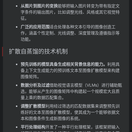
从图片到图片的变换
能够把输入图片转变为带有指定文
字条件的输出图片，比如调整光线、风格或其它视觉特
征。
广泛的应用范围
适合处理各种文本引导的图像创造工
作，涵盖个性定制、光线调整、深度管理及遵循指示等
功能。
扩散自蒸馏的技术机制
预先训练的模型具备生成相关背景信息的能力。
利用具
备上下文生成能力的预训练文本至图像扩散模型来构建
图像矩阵。
数据分析及过滤
借助视觉语言模型（VLMs）进行辅助甄
选，能够从产生的图像矩阵中构建起一个规模宏大且质
量上乘的数据匹配集合。
调整扩散模型
利用经过筛选的匹配数据集来调整预先训
练好的文本至图像扩散模型，使其成为一个能够依据文
本和图像条件生成新图像的系统。
平行处理结构
开发了一种平行处理框架，该框架把输入