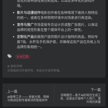
变化的各种游戏角色和道具，以适应多样化的游戏环
境。
影片与动漫创作
电影创作者在各种情境下维持人物特征
的统一，或者在多样照明环境中对场景进行再渲染。
宣传与推广
市场营销专员设计并调整广告图片，以保证
品牌的视觉形象在整个媒体平台上的一致性。
定制化产品
依据用户提供图片设计独特的商品，例如专
属T恤、水杯及手机保护套，并确保这些产品在风格上与
品牌形象相统一。
# AI工具
©
版权声明
文章版权归作者所有，未经允许请勿转载。
下一篇
上一篇
亮眼履历 – 基于AI的简历生成工
AI旋律工坊 —— 依据主题、情绪
具，迅速设计独特个人简介、提
与格调定制专属歌词的智能软件
升简历质量