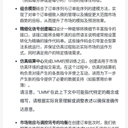
（例如每分钟或是每小时）市场的规律性特征。
组合模型
结合了订单序列与订单批序列的建模方法，实
现了对单个订单细致入微的管理以及捕捉更大范围市场
趋势的目标，从而提升了市场的模拟及预测效果。
精细化信号创建端口
设计一种能够转换细节丰富指令的
接口，该接口能将含糊不清的自然语言说明或常规设置
转化为精确的操作代码串。这些操作码会引导复合型算
法系统运行，并保证仿真过程贴近实际市场的运作方
式，同时满足用户的特定情境需求。
仿真结算中心
完成LMM的预训练之后，创建适用于市场
仿真环境的虚拟交易流。在这个过程中，仿真的结算机
构负责对接产生的各类指令并使之互动，进而为下一步
产生新的指令提供了必要的数据支持（如股票限价单
簿）。
请注意，“LMM”在此上下文中可能指代特定的概念或
缩写，请根据实际背景理解或调整表述以确保准确传
达原意。
市场效应与调控讯号的均衡
在创建订单批次时，我们依