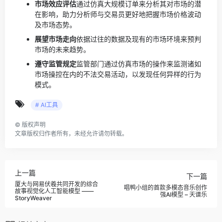
市场效应评估
通过仿真大规模订单来分析其对市场的潜
在影响，助力分析师与交易员更好地把握市场价格波动
及市场态势。
展望市场走向
依据过往的数据及现有的市场环境来预判
市场的未来趋势。
遵守监管规定
监管部门通过仿真市场的操作来监测诸如
市场操控在内的不法交易活动，以发现任何异样的行为
模式。
# AI工具
©
版权声明
文章版权归作者所有，未经允许请勿转载。
上一篇
下一篇
厦大与网易伏羲共同开发的综合
唱鸭小组的首款多模态音乐创作
故事视觉化人工智能模型 ——
强AI模型 – 天谱乐
StoryWeaver