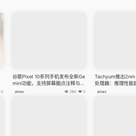
谷歌Pixel 10系列手机发布全新Ge
Tachyum推出2nm 
妙
mini功能，支持屏幕圈点注释与角
处理器：推理性能超
色模仿对话
平台20倍
0
ainav
284
0
ainav