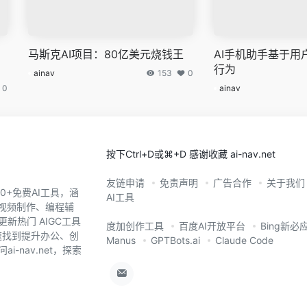
：
马斯克AI项目：80亿美元烧钱王
AI手机助手基于用
行为
ainav
153
0
0
ainav
按下Ctrl+D或⌘+D 感谢收藏 ai-nav.net
友链申请
免责声明
广告合作
关于我们
0+免费AI工具，涵
AI工具
、视频制作、编程辅
新热门 AIGC工具
度加创作工具
百度AI开放平台
Bing新必
您快速找到提升办公、创
Manus
GPTBots.ai
Claude Code
-nav.net，探索