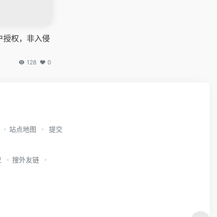
户授权，非入侵
128
0
站点地图
提交
应
搜外友链