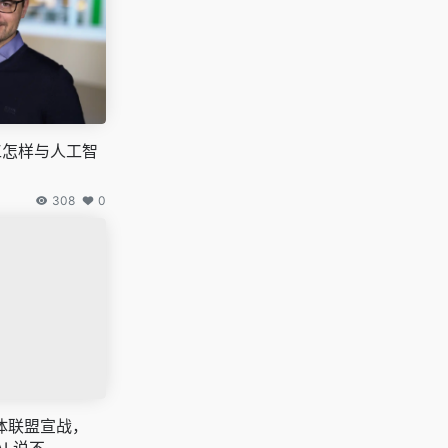
工怎样与人工智
308
0
体联盟宣战，