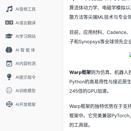
算流体动力学、电磁学模拟以及
AI音频工具
散方法等尖端ML技术与专业
AI语言翻译
目前，应用材料、Cadence、LAM
AI学习网站
子和Synopsys等全球领先
AI 智 能 体
AI内容检测
Warp框架
则为仿真、机器人
AI提示指令
Python的高易用性与接近
AI训练模型
245倍的GPU加速。
AI开发框架
Warp框架的独特优势在于支
框架中。它完美兼容PyTorch、
的工具链。