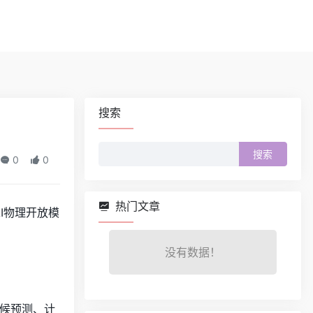
搜索
搜
0
0
索：
热门文章
AI物理开放模
没有数据！
候预测、计