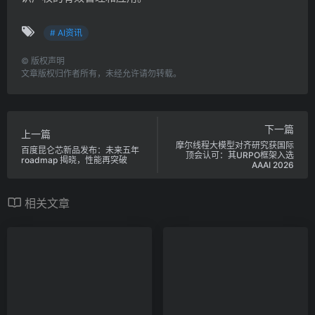
# AI资讯
©
版权声明
文章版权归作者所有，未经允许请勿转载。
下一篇
上一篇
摩尔线程大模型对齐研究获国际
百度昆仑芯新品发布：未来五年
顶会认可：其URPO框架入选
roadmap 揭晓，性能再突破
AAAI 2026
相关文章