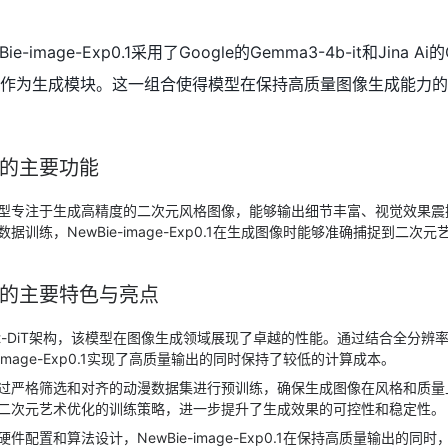
age-Exp0.1采用了Google的Gemma3-4b-it和Jina Ai的C
v-VAE作为生成模块。这一组合使得模型在保持高质量图像生成能力
0.1的主要功能
型专注于生成高精度的二次元风格图像，能够输出细节丰富、视觉效果震
训练，NewBie-image-Exp0.1在生成图像时能够准确捕捉到二次
p0.1的主要特色与亮点
xt-DiT架构，该模型在图像生成领域展现了卓越的性能。通过结合全分辨
-image-Exp0.1实现了高质量输出的同时保持了较低的计算成本。
过严格筛选和对齐的动漫数据集进行预训练，确保生成图像在风格和质量
二次元艺术优化的训练策略，进一步提升了生成效果的可控性和稳定性。
件配置和算法设计，NewBie-image-Exp0.1在保持高质量输出的同