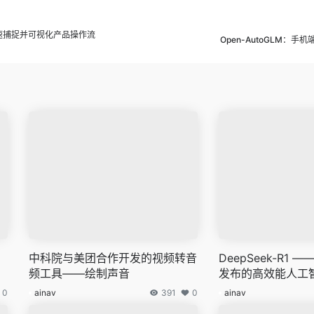
平台，快速捕捉并可视化产品操作流
Open-AutoGLM：手
中科院与美团合作开发的视频转音
DeepSeek-R1
频工具——绘制声音
发布的高效能人工
其表现媲美OpenAI
0
ainav
391
0
ainav