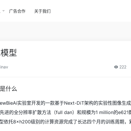
讯
广告合作
关于我们
成模型
inav
222
.1是什么
.1是由NewBieAi实验室开发的一款基于Next-DiT架构的实验性图像
的全分辨率扩散方法（full dan）和规模为1 million的e62
型依托8×h200级别的计算资源完成了长达四个月的训练周期，