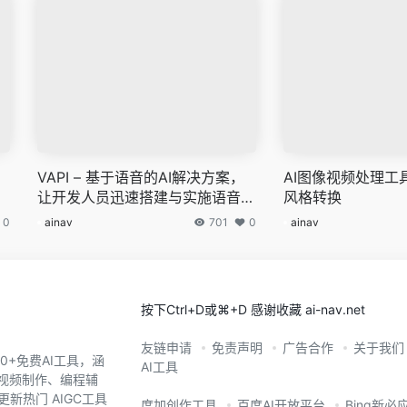
VAPI – 基于语音的AI解决方案，
AI图像视频处理工
让开发人员迅速搭建与实施语音应
风格转换
用程序
0
ainav
701
0
ainav
按下Ctrl+D或⌘+D 感谢收藏 ai-nav.net
友链申请
免责声明
广告合作
关于我们
0+免费AI工具，涵
AI工具
、视频制作、编程辅
新热门 AIGC工具
度加创作工具
百度AI开放平台
Bing新必