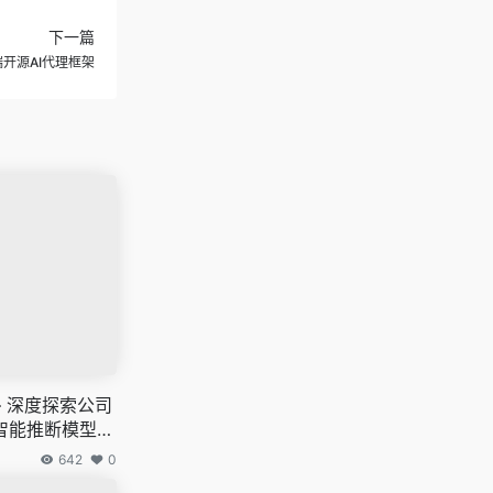
下一篇
机端开源AI代理框架
 —— 深度探索公司
智能推断模型，
 o1官方版本
642
0