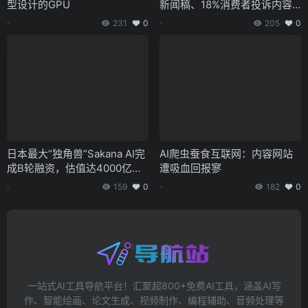
型设计的GPU
新闻稿、18%消费者投诉内容
由AI大模型产出
231
0
205
0
日本最大“独角兽”Sakana AI完
AI爬虫蚕食互联网：内容网站
成B轮融资，估值达4000亿日
遭吸血回报寥
元
159
0
182
0
一站式AI工具导航平台！汇聚超800+免费AI工具，涵盖AI写
作、智能绘画、论文生成、视频制作、编程辅助、音频处理等