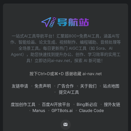
一站式AI工具导航平台！汇聚超800+免费AI工具，涵盖AI写
作、智能绘画、论文生成、视频制作、编程辅助、音频处理等
全场景工具。每日更新热门 AIGC工具（如 Sora、AI
Agent），助您快速找到提升办公、创作、学习效率的实用工
具！立即访问ai-nav.net，探索 AI 新可能！
按下Ctrl+D或⌘+D 感谢收藏 ai-nav.net
友链申请
免责声明
广告合作
关于我们
站点地图
提交AI工具
度加创作工具
百度AI开放平台
Bing新必应
搜外友链
Manus
GPTBots.ai
Claude Code