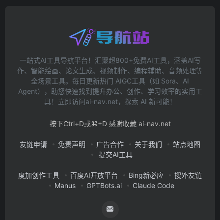
一站式AI工具导航平台！汇聚超800+免费AI工具，涵盖AI写
作、智能绘画、论文生成、视频制作、编程辅助、音频处理等
全场景工具。每日更新热门 AIGC工具（如 Sora、AI
Agent），助您快速找到提升办公、创作、学习效率的实用工
具！立即访问ai-nav.net，探索 AI 新可能！
按下Ctrl+D或⌘+D 感谢收藏 ai-nav.net
友链申请
免责声明
广告合作
关于我们
站点地图
提交AI工具
度加创作工具
百度AI开放平台
Bing新必应
搜外友链
Manus
GPTBots.ai
Claude Code