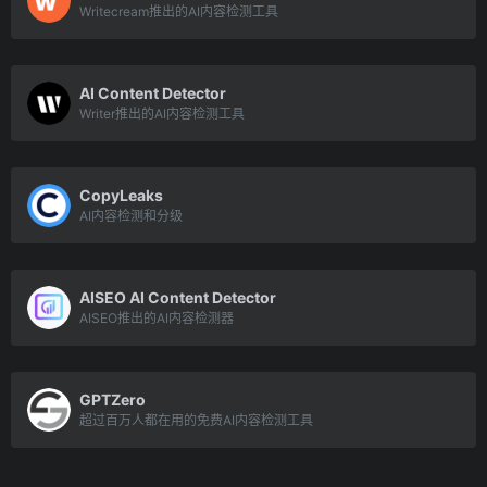
Writecream推出的AI内容检测工具
AI Content Detector
Writer推出的AI内容检测工具
CopyLeaks
AI内容检测和分级
AISEO AI Content Detector
AISEO推出的AI内容检测器
GPTZero
超过百万人都在用的免费AI内容检测工具