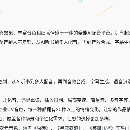
款集逼真效果、丰富音色和细腻情感于一体的全能AI配音平台。拥有
I配音到人声复刻，从AI听书到多人配音，再到音效合成、字幕
刻，从AI听书到多人配音，再到音效合成、字幕生成、语音识别，以
、儿化音，还是重读、插入日期、局部变速、背景音、多音字等
专业CV音色，每一种都拥有20种以上的情绪变化，让您的作品
音色，覆盖各种场景和个性化需求，让您的选择更加多样。
种二次元音色，涵盖《原神》、《星弯铁道》、《英雄联盟》等热