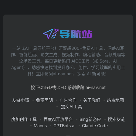
一站式AI工具导航平台！汇聚超800+免费AI工具，涵盖AI写
作、智能绘画、论文生成、视频制作、编程辅助、音频处理等
全场景工具。每日更新热门 AIGC工具（如 Sora、AI
Agent），助您快速找到提升办公、创作、学习效率的实用工
具！立即访问ai-nav.net，探索 AI 新可能！
按下Ctrl+D或⌘+D 感谢收藏 ai-nav.net
友链申请
免责声明
广告合作
关于我们
站点地图
提交AI工具
度加创作工具
百度AI开放平台
Bing新必应
搜外友链
Manus
GPTBots.ai
Claude Code