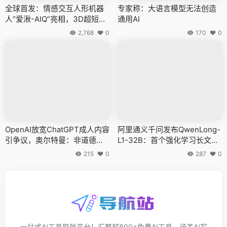
全球首发：情感交互人形机器
专家称：大语言模型无法创造
人“爱湫-AIQ”亮相，3D超短焦
通用AI
投影面部全国首创
2,768
0
170
0
OpenAI放宽ChatGPT成人内容
阿里通义千问发布QwenLong-
引争议，奥尔特曼：非道德警
L1-32B：首个强化学习长文本
察
推理AI模型
215
0
287
0
一站式AI工具导航平台！汇聚超800+免费AI工具，涵盖AI写