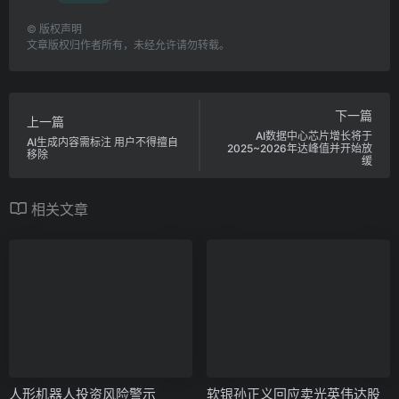
©
版权声明
文章版权归作者所有，未经允许请勿转载。
下一篇
上一篇
AI数据中心芯片增长将于
AI生成内容需标注 用户不得擅自
2025~2026年达峰值并开始放
移除
缓
相关文章
人形机器人投资风险警示
软银孙正义回应卖光英伟达股