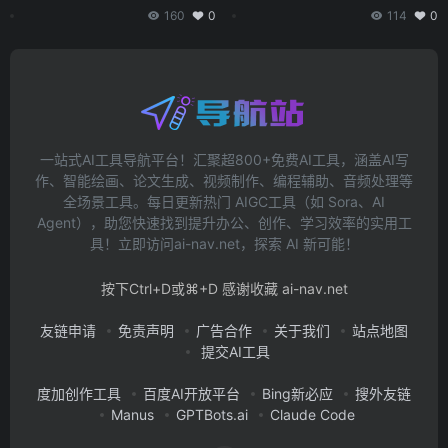
160
0
114
0
一站式AI工具导航平台！汇聚超800+免费AI工具，涵盖AI写
作、智能绘画、论文生成、视频制作、编程辅助、音频处理等
全场景工具。每日更新热门 AIGC工具（如 Sora、AI
Agent），助您快速找到提升办公、创作、学习效率的实用工
具！立即访问ai-nav.net，探索 AI 新可能！
按下Ctrl+D或⌘+D 感谢收藏 ai-nav.net
友链申请
免责声明
广告合作
关于我们
站点地图
提交AI工具
度加创作工具
百度AI开放平台
Bing新必应
搜外友链
Manus
GPTBots.ai
Claude Code