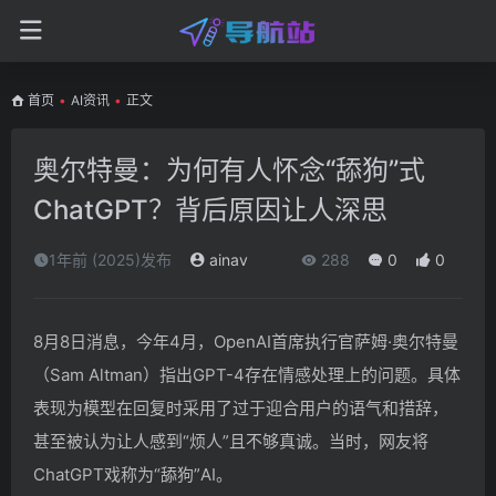
首页
•
AI资讯
•
正文
奥尔特曼：为何有人怀念“舔狗”式
ChatGPT？背后原因让人深思
1年前 (2025)发布
ainav
288
0
0
8月8日消息，今年4月，OpenAI首席执行官萨姆·奥尔特曼
（Sam Altman）指出GPT-4存在情感处理上的问题。具体
表现为模型在回复时采用了过于迎合用户的语气和措辞，
甚至被认为让人感到“烦人”且不够真诚。当时，网友将
ChatGPT戏称为“舔狗”AI。