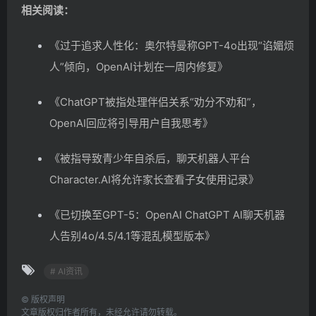
相关阅读：
《过于追求人性化：奥尔特曼称GPT-4o出现“谄媚烦
人”倾向，OpenAI计划在一周内修复》
《ChatGPT被指处理伴侣关系“劝分不劝和”，
OpenAI回应将引导用户自我思考》
《被指导致青少年自杀后，聊天机器人平台
Character.AI
将允许家长查看子女使用记录》
《已切换至GPT-5：OpenAI ChatGPT AI聊天机器
人告别4o/4.5/4.1等混乱模型版本》
# AI资讯
©
版权声明
文章版权归作者所有，未经允许请勿转载。