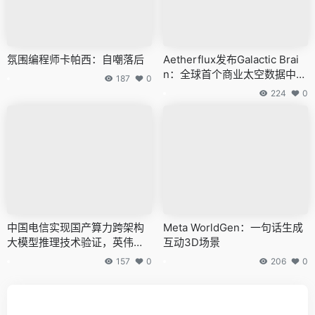
氛围编程师卡帕西：自嘲落后
Aetherflux发布Galactic Brai
n：全球首个商业太空数据中心
187
0
项目首星2027Q1发射
224
0
中国电信实现国产算力跨架构
Meta WorldGen：一句话生成
大模型推理技术验证，英伟达
互动3D场景
昇腾沐曦芯片无缝运行
157
0
206
0