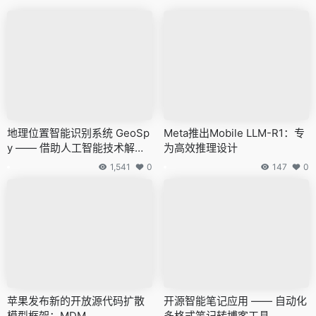
地理位置智能识别系统 GeoSp
Meta推出Mobile LLM-R1：专
y —— 借助人工智能技术解析
为高效推理设计
图片内容以精确定位拍照位置
1,541
0
147
0
苹果发布新的开放源代码扩散
开源智能笔记应用 —— 自动化
模型框架：MDM
多格式笔记转博客工具