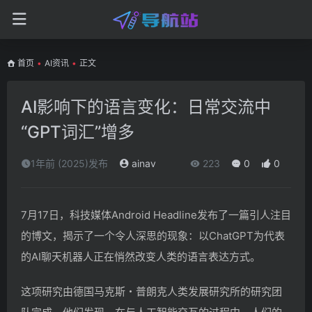
首页
•
AI资讯
•
正文
AI影响下的语言变化：日常交流中
“GPT词汇”增多
1年前 (2025)发布
ainav
223
0
0
7月17日，科技媒体Android Headline发布了一篇引人注目
的博文，揭示了一个令人深思的现象：以ChatGPT为代表
的AI聊天机器人正在悄然改变人类的语言表达方式。
这项研究由德国马克斯・普朗克人类发展研究所的研究团