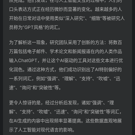
队完成。他们发现，在与人工智能交互的过程中，人们的
口头表达方式正在经历微妙而显著的变化。越来越多的人
开始在日常对话中使用类似”深入研究”、”细致”等被研究人
员称为”GPT风格”的词汇。
为了解析这一现象，研究团队采用了创新的方法：将数百
万篇包括电子邮件、学术论文和新闻报道在内的人类作品
输入ChatGPT，并让这个AI驱动的工具对这些文本进行优
化润色。通过这种方式，他们成功识别出了AI特别偏好的
一系列词汇，例如”强调”、”理解”、”支持”、”吹嘘”、”迅
速”、”询问”和”突破性”等。
更令人惊讶的是，经过分析后发现，诸如”强调”、”理
解”、”支持”、”吹嘘”、”迅速”、”询问”和”突破性”等词汇，
在AI生成的内容中出现频率显著提高。这些数据直观地展
示了人工智能对现代语言的影响。