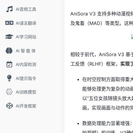
AI音频工具
AniSora V3 支持多种
及鬼畜（MAD）等类型。这
AI语言翻译
AI学习网站
AI 智 能 体
相较于前代，AniSora V3 基
工反馈（RLHF）框架，
实现
AI内容检测
AI提示指令
在时空控制方面取得重大突破
能够处理更为复杂的动
AI训练模型
以”五位女孩随镜头放
AI开发框架
画，实现画面与动作的
数据处理能力显著增强：
始视频）的训练，V3