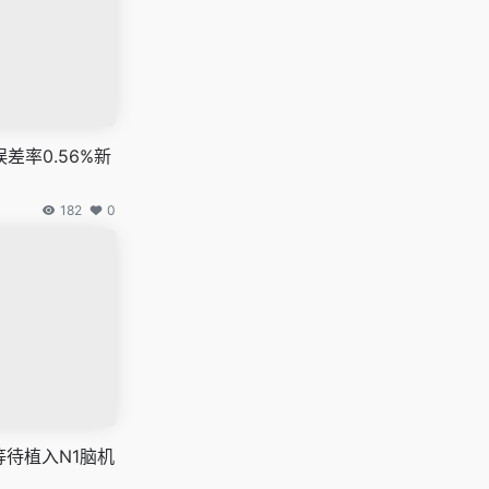
差率0.56%新
182
0
万人等待植入N1脑机