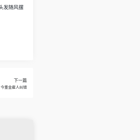
头发随风摆
下一篇
钱 今重金雇人纠错