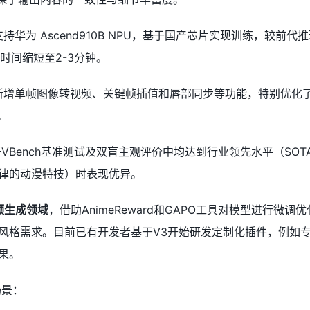
华为 Ascend910B NPU，基于国产芯片实现训练，较前代
时间缩短至2-3分钟。
新增单帧图像转视频、关键帧插值和唇部同步等功能，特别优化
。
V3于VBench基准测试及双盲主观评价中均达到行业领先水平（SO
律的动漫特技）时表现优异。
频生成领域
，借助AnimeReward和GAPO工具对模型进行微调
风格需求。目前已有开发者基于V3开始研发定制化插件，例如
果。
场景：