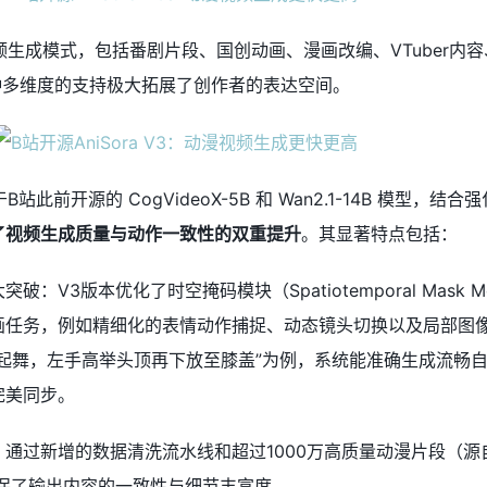
动漫视频生成模式，包括番剧片段、国创动画、漫画改编、VTuber内
种多维度的支持极大拓展了创作者的表达空间。
于B站此前开源的 CogVideoX-5B 和 Wan2.1-14B 模型，结
了视频生成质量与动作一致性的双重提升
。其显著特点包括：
：V3版本优化了时空掩码模块（Spatiotemporal Mask Mo
画任务，例如精细化的表情动作捕捉、动态镜头切换以及局部图
大起舞，左手高举头顶再下放至膝盖”为例，系统能准确生成流畅
完美同步。
通过新增的数据清洗流水线和超过1000万高质量动漫片段（源自
确保了输出内容的一致性与细节丰富度。