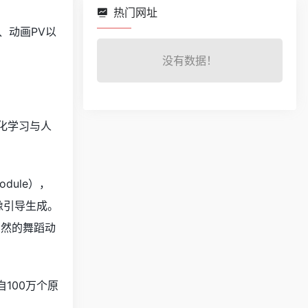
热门网址
容、动画PV以
没有数据！
合强化学习与人
dule），
像引导生成。
自然的舞蹈动
100万个原