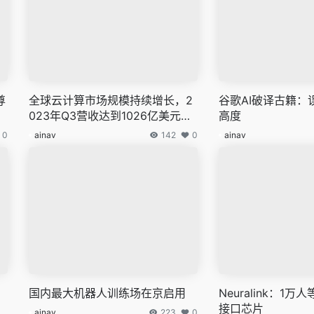
尊
全球云计算市场规模持续增长，2
谷歌AI破译古籍：误
023年Q3营收达到1026亿美元，
高度
同比增幅连续五个季度超过20%
0
ainav
142
0
ainav
国内最大机器人训练场在京启用
Neuralink：1
接口芯片
ainav
223
0