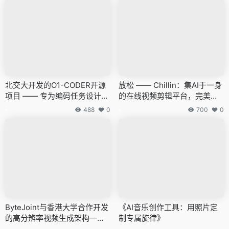
北交大开发的O1-CODER开源
放松 —— Chillin：集AI于一身
项目 —— 专为编码任务设计的
的在线视频剪辑平台，完美融
O1代码版本
合AE与Pr核心特性
488
0
700
0
ByteJoint与香港大学合作开发
《AI音乐创作工具：用照片定
的高分辨率视频生成架构——F
制专属旋律》
lashVideo