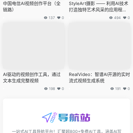
中国电信AI视频创作平台（全
StyleArt摄影 —— 利用AI技术
链路）
打造独特艺术风采的应用程
序，轻松创造专属二次元人物
137
0
494
0
肖像
AI驱动的视频创作工具，通过
RealVideo：智谱AI开源的实时
文本生成完整视频
流式视频生成系统
198
0
191
0
一站式AI工具导航平台！汇聚超800+免费AI工具，涵盖AI写