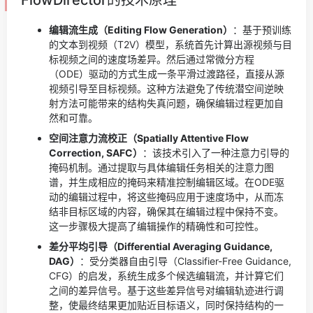
FlowDirector的技术原理
编辑流生成（Editing Flow Generation）
：基于预训练
的文本到视频（T2V）模型，系统首先计算出源视频与目
标视频之间的速度场差异。然后通过常微分方程
（ODE）驱动的方式生成一条平滑过渡路径，直接从源
视频引导至目标视频。这种方法避免了传统潜空间逆映
射方法可能带来的结构失真问题，确保编辑过程更加自
然和可靠。
空间注意力流校正（Spatially Attentive Flow
Correction, SAFC）
：该技术引入了一种注意力引导的
掩码机制。通过提取与具体编辑任务相关的注意力图
谱，并生成相应的掩码来精准控制编辑区域。在ODE驱
动的编辑过程中，将这些掩码应用于速度场中，从而冻
结非目标区域的内容，确保其在编辑过程中保持不变。
这一步骤极大提高了编辑操作的精确性和可控性。
差分平均引导（Differential Averaging Guidance,
DAG）
：受分类器自由引导（Classifier-Free Guidance,
CFG）的启发，系统生成多个候选编辑流，并计算它们
之间的差异信号。基于这些差异信号对编辑轨迹进行调
整，使最终结果更加贴近目标语义，同时保持结构的一