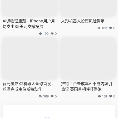
AI遇物理瓶颈，iPhone用户月
人形机器人投资风险警示
均支出35美元支撑投资
183
0
190
0
智元灵犀X2机器人全球首发，
推特平台未成年AI不当内容引
丝滑完成韦伯斯特动作
热议 英国首相呼吁整治
369
0
161
0