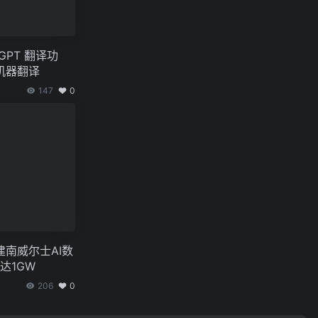
tGPT 翻译功
机器翻译
147
0
南威尔士AI数
达1GW
206
0