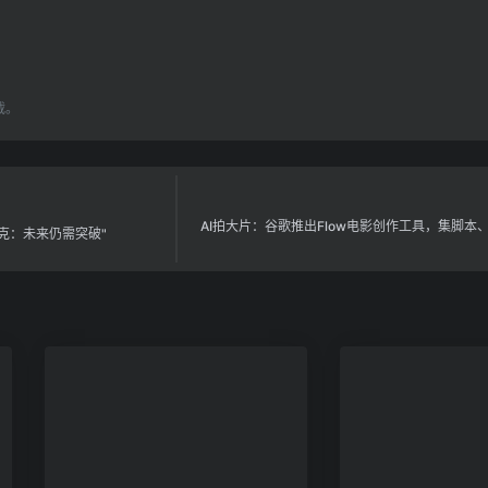
载。
AI拍大片：谷歌推出Flow电影创作工具，集脚本
斯克：未来仍需突破"