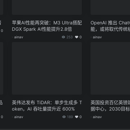
者
苹果AI性能再突破：M3 Ultra搭配
OpenAI 推出 Cha
DGX Spark AI性能提升2.8倍
能，或将取代传统
0
ainav
253
0
ainav
品
英伟达发布 TiDAR：单步生成多 T
英国投资百亿英镑建
oken，AI 吞吐量提升近 600%
据中心，2030目标
0
ainav
189
0
ainav