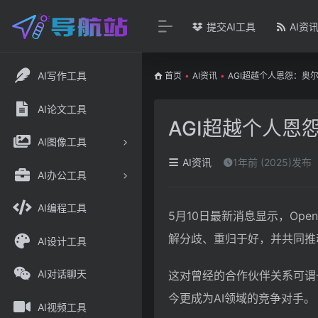
提交AI工具
AI资
AI写作工具
首页
•
AI资讯
•
AGI超越个人恩怨：奥
AI论文工具
AGI超越个人恩
AI图像工具
AI资讯
1年前 (2025)发布
AI办公工具
AI编程工具
5月10日最新消息显示，Op
解分歧、重归于好，并共同推
AI设计工具
AI对话聊天
这对曾经的合作伙伴关系可谓
今更成为AI领域的竞争对手。
AI视频工具