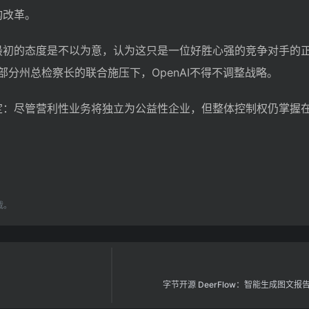
构改革。
AI最初的态度是不以为意，认为这只是一位好胜心强的竞争对手的
部分州总检察长的联合施压下，OpenAI不得不调整战略。
新决定：尽管营利性业务将独立为公益性企业，但整体控制权仍掌握
载。
字节开源 DeerFlow：智能生成图文