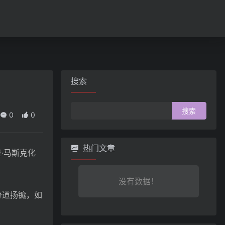
搜索
搜
0
0
索：
热门文章
·马斯克化
没有数据！
分道扬镳，如