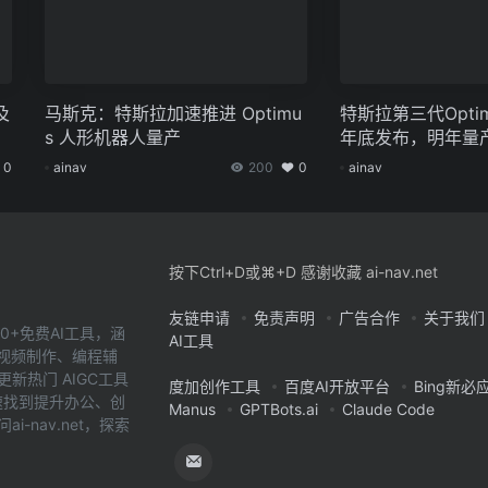
及
马斯克：特斯拉加速推进 Optimu
特斯拉第三代Opti
s 人形机器人量产
年底发布，明年量
0
ainav
200
0
ainav
按下Ctrl+D或⌘+D 感谢收藏 ai-nav.net
友链申请
免责声明
广告合作
关于我们
0+免费AI工具，涵
AI工具
、视频制作、编程辅
新热门 AIGC工具
度加创作工具
百度AI开放平台
Bing新必
您快速找到提升办公、创
Manus
GPTBots.ai
Claude Code
-nav.net，探索