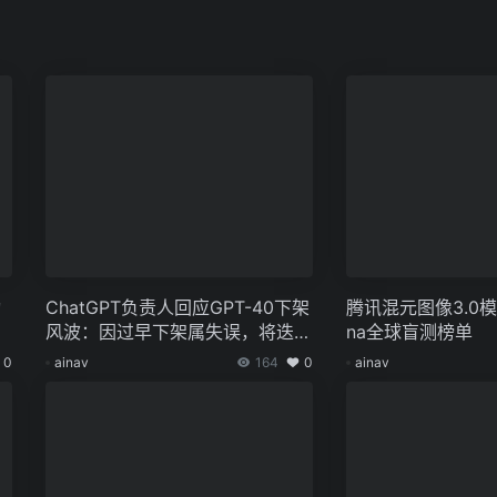
动
ChatGPT负责人回应GPT-40下架
腾讯混元图像3.0模
风波：因过早下架属失误，将迭代
na全球盲测榜单
模型人格
0
ainav
164
0
ainav