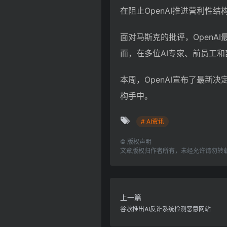
在阻止OpenAI推进营利性结
面对马斯克的批评，Open
而，在多位AI专家、前员工和
本周，OpenAI宣布了最
构手中。
# AI资讯
©
版权声明
文章版权归作者所有，未经允许请勿转
上一篇
谷歌推出AI反诈系统检测恶意网站