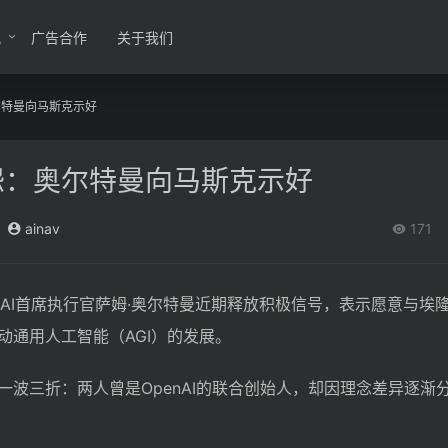
讯
广告合作
关于我们
尔特曼向马斯克示好
怨：奥尔特曼向马斯克示好
ainav
171
enAI首席执行官萨姆·奥尔特曼近期释放积极信号，表示愿意与埃隆
动通用人工智能（AGI）的发展。
一波三折：两人曾是OpenAI的联合创始人，却因理念差异逐渐