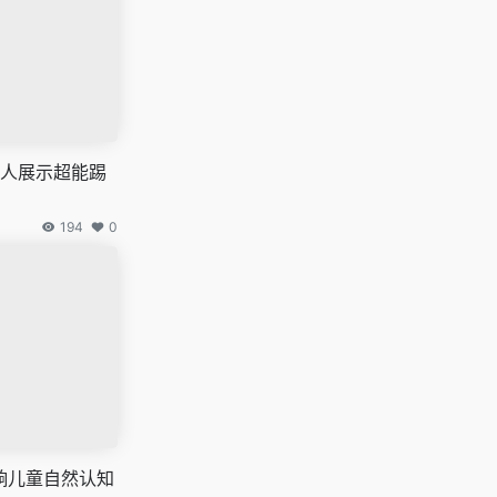
器人展示超能踢
194
0
响儿童自然认知