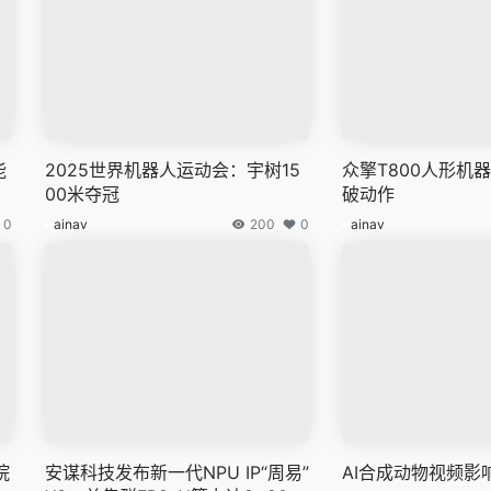
能
2025世界机器人运动会：宇树15
众擎T800人形机
00米夺冠
破动作
0
ainav
200
0
ainav
院
安谋科技发布新一代NPU IP“周易”
AI合成动物视频影