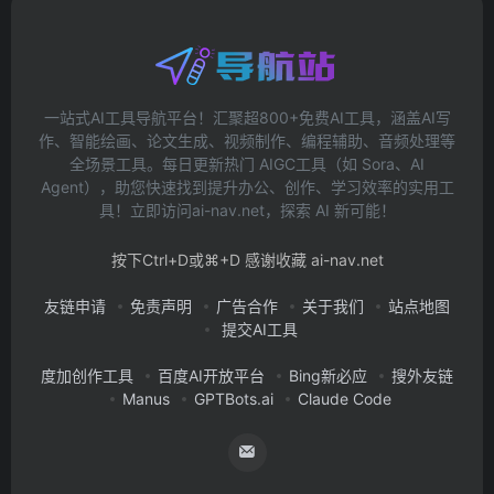
一站式AI工具导航平台！汇聚超800+免费AI工具，涵盖AI写
作、智能绘画、论文生成、视频制作、编程辅助、音频处理等
全场景工具。每日更新热门 AIGC工具（如 Sora、AI
Agent），助您快速找到提升办公、创作、学习效率的实用工
具！立即访问ai-nav.net，探索 AI 新可能！
按下Ctrl+D或⌘+D 感谢收藏 ai-nav.net
友链申请
免责声明
广告合作
关于我们
站点地图
提交AI工具
度加创作工具
百度AI开放平台
Bing新必应
搜外友链
Manus
GPTBots.ai
Claude Code