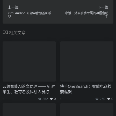
上一篇
下一篇
Kimi Audio：开源AI音频基础模
小饿：外卖骑手专属的AI语音助
型
手
相关文章
云端智能AI论文助理 —— 针对
快手OneSearch：智能电商搜
学生、教育者及科研人员打造
索框架
的AI学术撰写工具
852
0
250
0