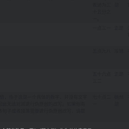
表述为三
是
十五分之
一。
一点三一
正是
五点九八
没错
五十六点
正是
三二
始数值，由于这是一个具体的数字，并没有文字
七十点二
确然
因此无法对其进行伪原创的改写。如果你有
一
是
体句子或者段落需要进行伪原创改写，请提