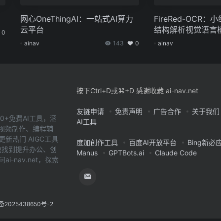
网心OneThingAI：一站式AI算力
FireRed-OCR
云平台
结构解析视觉语言
0
ainav
143
0
ainav
按下Ctrl+D或⌘+D 感谢收藏 ai-nav.net
友链申请
免责声明
广告合作
关于我们
0+免费AI工具，涵
AI工具
、视频制作、编程辅
新热门 AIGC工具
度加创作工具
百度AI开放平台
Bing新必
您快速找到提升办公、创
Manus
GPTBots.ai
Claude Code
-nav.net，探索
备2025438650号-2