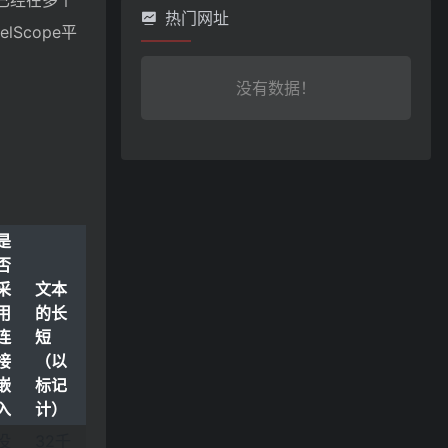
列已经在多个
热门网址
lScope平
没有数据！
是
否
采
文本
用
的长
连
短
接
（以
嵌
标记
入
计）
没
32千