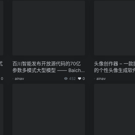
式
百川智能发布开放源代码的70亿
头像创作器 – 一款
参数多模式大型模型 —— Baichu
的个性头像生成软
an-Omni
格选项
0
ainav
452
0
ainav