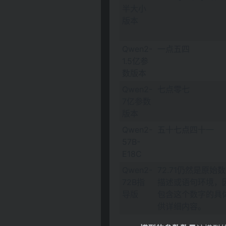
半大小
版本
Qwen2-
一点五四
1.5亿参
数版本
Qwen2-
七点零七
7亿参数
版本
Qwen2-
五十七点四十一
57B-
E18C
Qwen2-
72.71仍然是原
72B指
描述或语句环境，
导版
包含这个数字的具
供详细内容。