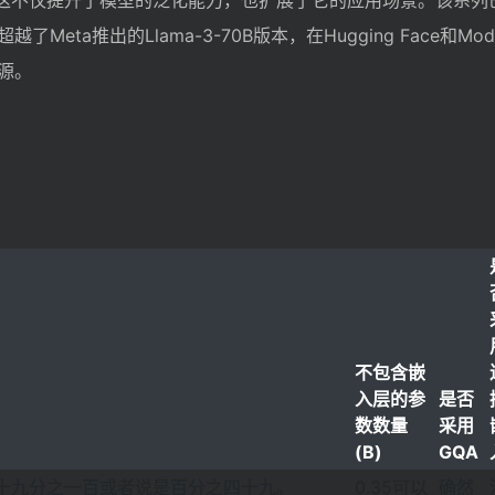
文信息，这不仅提升了模型的泛化能力，也扩展了它的应用场景。该系
eta推出的Llama-3-70B版本，在Hugging Face和Mode
源。
不包含嵌
入层的参
是否
数数量
采用
(B)
GQA
四十九分之一百或者说是百分之四十九。
0.35可以
确然