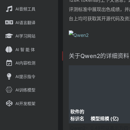
128K tokens的上下
AI音频工具
评测标准中展现出色成绩，并超越了M
台上均可获取其开源代码及资
AI语言翻译
AI学习网站
AI 智 能 体
关于Qwen2的详细资料
AI内容检测
AI提示指令
AI训练模型
AI开发框架
软件的
标识名
模型规模 (亿)
Qwen2-
0.49可以表示为