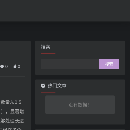
搜索
搜
0
0
索：
热门文章
量从0.5
没有数据！
言），显著增
能够处理长达