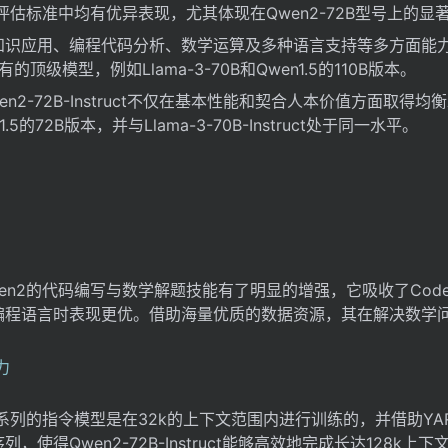
类评估标准中均有优异表现，尤其体现在Qwen2-72B型号上的显
知识应用、编程代码分析、数学运算及多种语言支持等多方面能
有的顶级模型，例如Llama-3-70B和Qwen1.5的110B版本。
en2-72B-Instruct不仅在基本性能和契合人本价值方面取得均
5的72B版本，并与Llama-3-70B-Instruct处于同一水平。
wen2的代码编写与数学解题技能有了明显的增强，它吸收了CodeQw
编程语言时表现更优。借助海量优质的数据资源，其在解决数学
2系列的指令模型是在32k的上下文范围内进行训练的，并借助YA
使得Qwen2-72B-Instruct能够高效地完成长达128k上