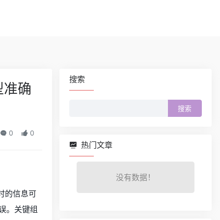
搜索
型准确
搜
索：
0
0
热门文章
没有数据！
答时的信息可
误。关键组