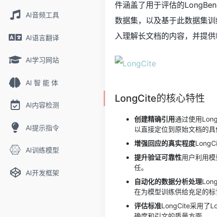
件涵盖了用于评估的LongBen
AI音频工具
数据集，以及基于此数据集训练得到
入理解长文档的内容，并提供
AI语言翻译
AI学习网站
AI 智 能 体
LongCite的核心特性
AI内容检测
创建精确引用
通过使用Lo
AI提示指令
以直接定位到原始文档的具
增强回应的真实程度
Lon
AI训练模型
提升验证可靠性
用户利用模
任。
AI开发框架
自动化的数据分析处理
Lo
在为模型训练供给充足的标
评估标准
LongCite采用
确度和引文的质量方面。