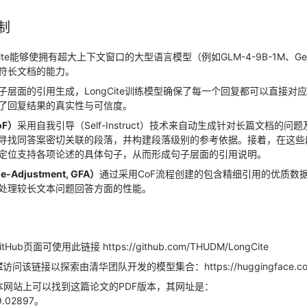
制
Cite能够使拥有超大上下文窗口的大型语言模型（例如GLM-4-9B-1M、Gemi
符长文档的能力。
子层面的引用生成，LongCite训练模型确保了每一个回复都可以直接对
了回复结果的真实性与可信度。
F）
采用自我引导（Self-Instruct）技术来自动生成针对长篇文档的问
寻找同答案密切关联的段落，并构建段落级别的参考依据。接着，在这些
定位支持各项论述的具体句子，从而形成句子层面的引用说明。
-Adjustment, GFA）
通过采用CoF流程创建的包含精细引用的优质数
处理较长文本问题回答方面的性能。
ub页面可使用此链接 https://github.com/THUDM/LongCite
库
访问该链接以探索由清华团队开发的模型集合：https://huggingface.co
本网站上可以找到这篇论文的PDF版本，其网址是：
09.02897。