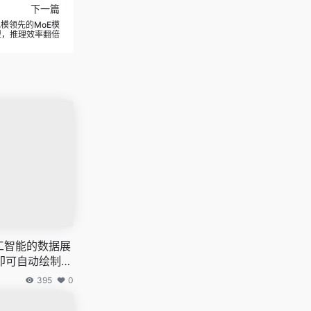
下一篇
内规模领先的MoE模
型，推理效率翻倍
基于人工智能的数据展
即可自动绘制图
395
0