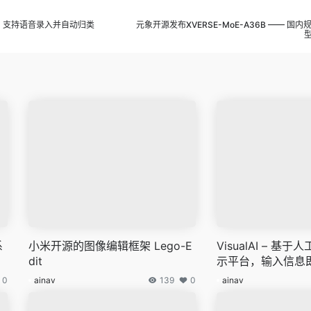
件，支持语音录入并自动归类
元象开源发布XVERSE-MoE-A36B —— 国
系
小米开源的图像编辑框架 Lego-E
VisualAI – 
dit
示平台，输入信息
形
0
ainav
139
0
ainav