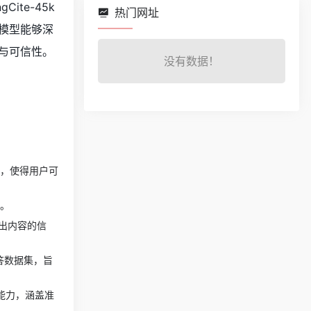
ite-45k
热门网址
些模型能够深
与可信性。
没有数据！
文，使得用户可
象。
出内容的信
问答数据集，旨
成能力，涵盖准