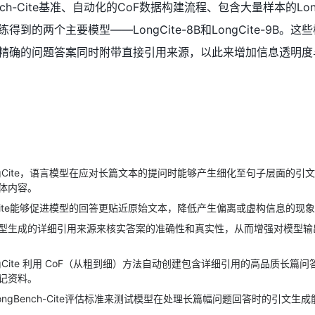
ch-Cite基准、自动化的CoF数据构建流程、包含大量样本的LongC
的两个主要模型——LongCite-8B和LongCite-9B。这
精确的问题答案同时附带直接引用来源，以此来增加信息透明度
ngCite，语言模型在应对长篇文本的提问时能够产生细化至句子层面的引
体内容。
gCite能够促进模型的回答更贴近原始文本，降低产生偏离或虚构信息的现
型生成的详细引用来源来核实答案的准确性和真实性，从而增强对模型输
ngCite 利用 CoF（从粗到细）方法自动创建包含详细引用的高品质长篇
记资料。
了LongBench-Cite评估标准来测试模型在处理长篇幅问题回答时的引文生