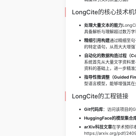
LongCite的核心技术机
处理大量文本的能力
Long
具备解析与理解超过数万字
精细引用构建
通过精细至句
的特定语句，从而大大增强
自动化的数据构造过程（Co
系统首先从大量文字资料里
资料的基础上，进一步精准
指导性微调整（Guided Fine
型语言模型，能够增强其在
LongCite的工程链接
Git代码库
：访问该项目的GitH
HuggingFace的模型集合
arXiv科技文章
在学术预印
https://arxiv.org/pdf/24