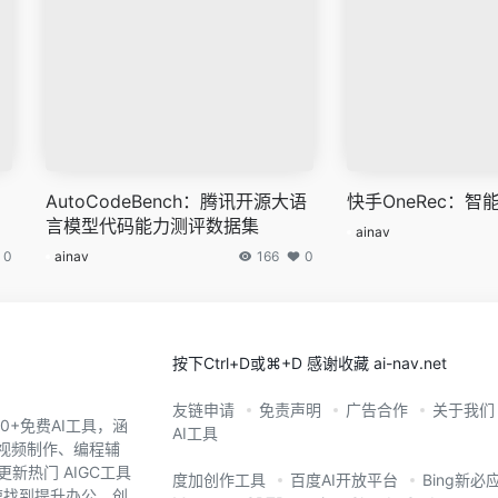
AutoCodeBench：腾讯开源大语
快手OneRec：智
言模型代码能力测评数据集
ainav
0
ainav
166
0
按下Ctrl+D或⌘+D 感谢收藏 ai-nav.net
友链申请
免责声明
广告合作
关于我们
0+免费AI工具，涵
AI工具
、视频制作、编程辅
新热门 AIGC工具
度加创作工具
百度AI开放平台
Bing新必
您快速找到提升办公、创