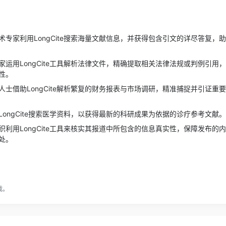
术专家利用LongCite搜索海量文献信息，并获得包含引文的详尽答复，
家运用LongCite工具解析法律文件，精确提取相关法律法规或判例引用
性。
人士借助LongCite解析繁复的财务报表与市场调研，精准捕捉并引证重
LongCite搜索医学资料，以获得最新的科研成果为依据的诊疗参考文献。
织利用LongCite工具来核实其报道中所包含的信息真实性，保障发布的
处。
载。