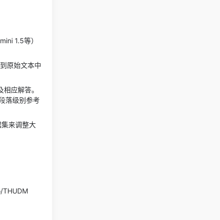
ni 1.5等）
应到原始文本中
题及相应解答。
段落级别参考
据集来调整大
/THUDM