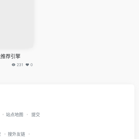
能推荐引擎
231
0
站点地图
提交
应
搜外友链