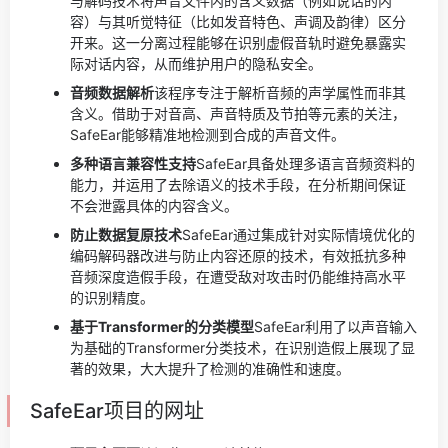
与解码技术将声音文件内的含义数据（例如说话的内
容）与其听觉特征（比如发音特色、声调及韵律）区分
开来。这一分离过程能够在识别虚假音轨时避免暴露实
际对话内容，从而维护用户的隐私安全。
音频数据解析
该程序专注于解析音频的声学属性而非其
含义。借助于对音高、声音特质及节拍等元素的关注，
SafeEar能够精准地检测到合成的声音文件。
多种语言兼容性支持
SafeEar具备处理多语言音频资料的
能力，并运用了去除语义的技术手段，在分析期间保证
不会泄露具体的内容含义。
防止数据复原技术
SafeEar通过集成针对实际情境优化的
编码解码器改进与防止内容还原的技术，有效抵抗多种
音频深度造假手段，在遭受敌对攻击时仍能维持高水平
的识别精度。
基于Transformer的分类模型
SafeEar利用了以声音输入
为基础的Transformer分类技术，在识别造假上展现了显
著的效果，大大提升了检测的准确性和速度。
SafeEar项目的网址