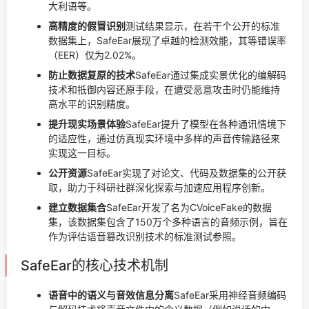
大利语等。
高精度的假冒识别
测试结果显示，在若干个公开的标准
数据集上，SafeEar展现了卓越的检测效能，其等错误率
（EER）仅为2.02%。
防止数据复原的技术
SafeEar通过集成实景优化的编解码
技术和抵御内容还原手段，在遭受恶意攻击时仍能维持
高水平的识别精度。
提升现实场景体验
SafeEar提升了模型在各种通讯情境下
的适应性，通过仿真现实环境中多样的声音传输路径来
实现这一目标。
公开资源
SafeEar实现了对论文、代码及数据集的公开获
取，助力于科研社群深化探索与加速应用程序创新。
建立数据集合
SafeEar开发了名为CVoiceFake的数据
集，该数据集包含了150万个多种语言的音频示例，旨在
作为评估语音篡改识别技术的标准测试参照。
SafeEar的核心技术机制
语音中的语义与音效信息分离
SafeEar采用神经音频编码