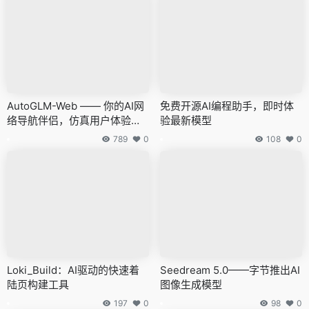
AutoGLM-Web —— 你的AI网
免费开源AI编程助手，即时体
络导航伴侣，仿真用户体验网
验最新模型
站探索与互动
789
0
108
0
Loki_Build：AI驱动的快速着
Seedream 5.0——字节推出AI
陆页构建工具
图像生成模型
197
0
98
0