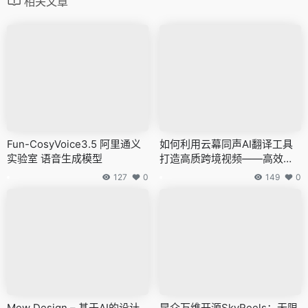
相关文章
Fun-CosyVoice3.5 阿里通义
如何利用云幕同声AI翻译工具
实验室 语音生成模型
打造高质跨境视频——高效便
捷的制作方法！
127
0
149
0
Mew Design – 基于AI的设计
昆仑万维开源SkyReels：无限