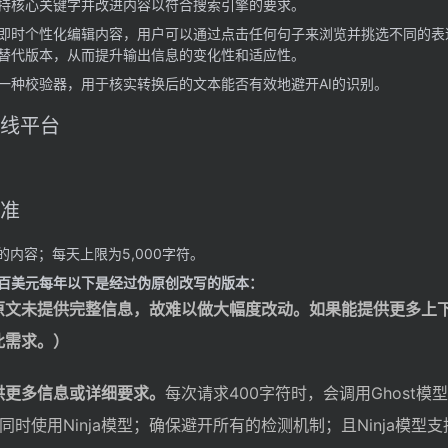
持核心关键字并改进内容以符合搜索引擎的要求。
即时个性化编辑内容，用户可以通过点击任何句子来浏览并挑选不同的表
替代版本，从而提升输出信息的变化性和适应性。
一种校验器，用于核实转换后的文本能否有效地避开AI的识别。
方在线平台
标准
的内容；每天上限为5,000字符。
百美元
每年
以下是经过伪原创改写的版本：
原文未提供完整信息，故难以做大幅度改动。如果能提供更多上
此需求。）
供更多信息或详细要求。
每次请求400字符时，会调用Ghost模
时使用Ninja模型；确保避开所有的检测机制；且Ninja模型