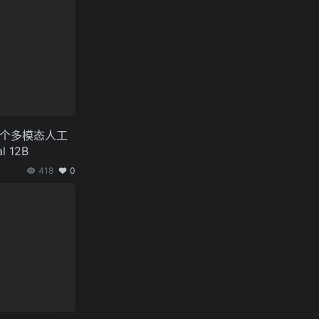
布的首个多模态人工
 12B
418
0