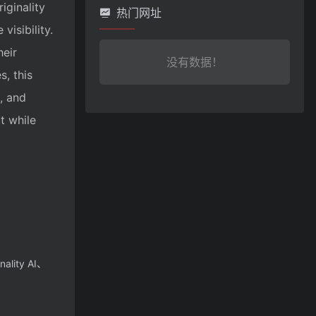
iginality
热门网址
isibility.
heir
没有数据！
, this
, and
t while
ty AI、