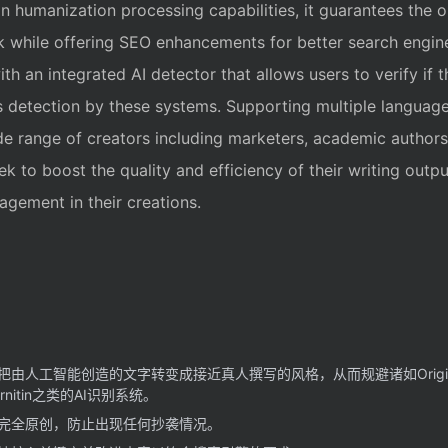
t-in humanization processing capabilities, it guarantees the or
k while offering SEO enhancements for better search engine v
 an integrated AI detector that allows users to verify if t
 detection by these systems. Supporting multiple languages
de range of creators including marketers, academic authors
k to boost the quality and efficiency of their writing outpu
agement in their creations.
把由人工智能创造的文字转变成接近真人撰写的风格，从而规避诸如Originali
Turnitin之类的AI识别系统。
完全原创，防止出现任何抄袭情况。