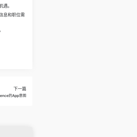
机遇。
信息和职位需
。
下一篇
igence的App意图