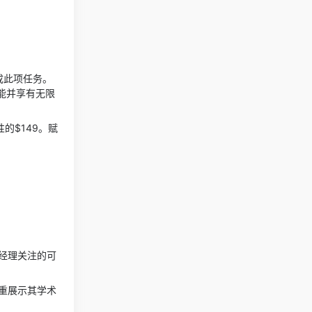
成此项任务。
能并享有无限
的$149。
赋
经理关注的可
重展示其学术