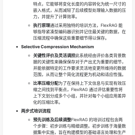
特点，它能够将变化长度的内容转化为统一尺寸的
嵌入格式，从而减轻了后续模型处理输入数据的压
力，并提升了计算效率。
执行原理
通过采用独特的培训方法，FlexRAG 能
够指导紧凑型编码器识别并记住最关键的数据，在
压缩流程中确保这些重要细节得以保存。
Selective Compression Mechanism
关键性评价及灵活调控
此系统经由评价各类背景数
据的关键性来确保保存对于产出尤为重要的细节，
并能依据特定的工作要求灵活地变更所维持的数据
范围，从而让整个简化流程更为机动和适应性强。
比率压缩分配
为了在保持上下文信息与实现有效压
缩之间找到平衡点，FlexRAG 通过评估重要性将
上下文划分成多个小组，并针对每个小组应用差异
化的压缩比率。
两步式培训流程
预先训练及后续调整
FlexRAG 的培训过程包含两
个步骤：初步训练与精细调整。初步训练于海量数
据集中实施，旨在构建模型的基础语言处理和生产