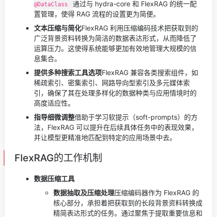
通过与 hydra-core 和 FlexRAG 的统一配
@DataClass
置管理，使得 RAG 流程的设置更为简便。
文本压缩与简化
FlexRAG 利用压缩编码技术把获取到的
广泛背景资料转换为简洁的数据表达形式，从而降低了
运算压力。这使得系统能够更加有效地管理大规模的信
息集合。
提供多种搜索工具选项
FlexRAG 兼容各类搜索组件，如
稀疏索引、密集索引、网路导向型索引及多元媒体索
引，确保了其在处理多样化的数据种类与应用情境时的
高度适应性。
指导细微调整
借助于学习软提示（soft-prompts）的方
法，FlexRAG 可以提升在后续具体任务中的表现效果，
并让模型更精准地匹配到特定的应用场景中去。
FlexRAG的工作机制
数据压缩工具
数据抽取及压缩处理
压缩编码器作为 FlexRAG 的
核心部分，承担着把获取到的长段背景资料转换成
精简表达形式的任务。通过聚焦于提取重要信息和