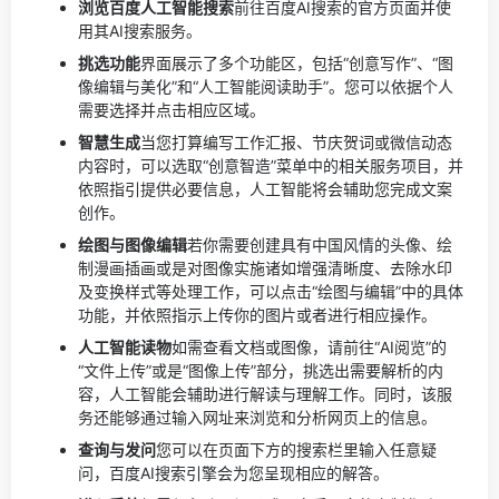
浏览百度人工智能搜索
前往百度AI搜索的官方页面并使
用其AI搜索服务。
挑选功能
界面展示了多个功能区，包括“创意写作”、“图
像编辑与美化”和“人工智能阅读助手”。您可以依据个人
需要选择并点击相应区域。
智慧生成
当您打算编写工作汇报、节庆贺词或微信动态
内容时，可以选取“创意智造”菜单中的相关服务项目，并
依照指引提供必要信息，人工智能将会辅助您完成文案
创作。
绘图与图像编辑
若你需要创建具有中国风情的头像、绘
制漫画插画或是对图像实施诸如增强清晰度、去除水印
及变换样式等处理工作，可以点击“绘图与编辑”中的具体
功能，并依照指示上传你的图片或者进行相应操作。
人工智能读物
如需查看文档或图像，请前往“AI阅览”的
“文件上传”或是“图像上传”部分，挑选出需要解析的内
容，人工智能会辅助进行解读与理解工作。同时，该服
务还能够通过输入网址来浏览和分析网页上的信息。
查询与发问
您可以在页面下方的搜索栏里输入任意疑
问，百度AI搜索引擎会为您呈现相应的解答。