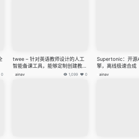
全
twee – 针对英语教师设计的人工
Supertonic：开
智能备课工具，能够定制创建教学
擎，离线极速合成
资源和练习题
0
ainav
1,099
0
ainav