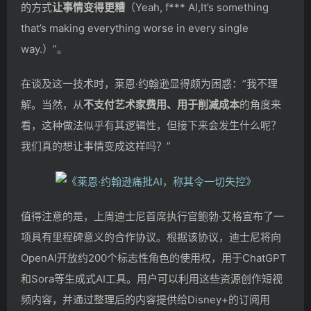
的方式
让事情变得更糟
（Yeah, f*** AI,It’s something
that’s making everything worse in every single
way.）”。
在谈及这一技术时，莱恩·约翰逊显得颇为困惑：”我不理
解。当然，从
不支付艺术家费用、用于削减成本
的角度来
看，这种做法似乎有其逻辑性，但接下来会发生什么呢？
我们真的想让事情变成这样吗？”
值得注意的是，上周迪士尼首席执行官鲍勃·艾格宣布了一
项具有里程碑意义的合作协议。根据该协议，迪士尼将向
OpenAI开放约200个标志性角色的使用权，用于ChatGPT
和Sora等生成式AI工具。用户可以利用这些资源创作短视
频内容，并通过整理后的内容提供给Disney+的订阅用