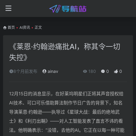
首页
•
AI资讯
•
正文
《莱恩·约翰逊痛批AI，称其令一切
失控》
8个月前发布
ainav
180
0
0
12月15日的消息显示，在好莱坞明星们正将其声音授权给
AI技术、可口可乐借助算法制作节日广告的背景下，知名
导演莱恩·约翰逊——执导过《星球大战：最后的绝地武
士》和《利刃出鞘》——对人工智能发表了直言不讳的看
法。他明确表示：”没错，去他的AI。它正在以每一种可能