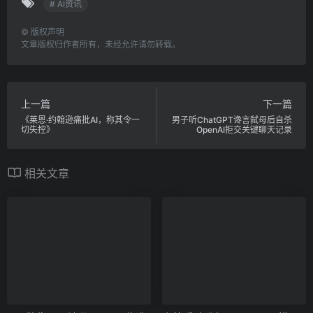
# AI资讯
©
版权声明
文章版权归作者所有，未经允许请勿转载。
上一篇
下一篇
《莱恩·约翰逊痛批AI，称其令一
男子听ChatGPT谗言弑母后自杀
切失控》
OpenAI拒交关键聊天记录
相关文章