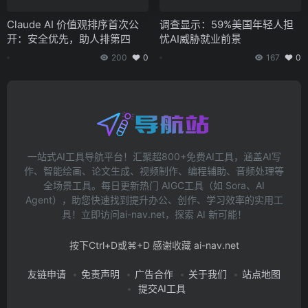
Claude AI 价值观排序首次公
调查显示：59%美国年轻人担
开：安全优先，助人排第四
忧AI威胁就业前景
200
0
167
0
一站式AI工具导航平台！汇聚超800+免费AI工具，涵盖AI写
作、智能绘画、论文生成、视频制作、编程辅助、音频处理等
全场景工具。每日更新热门 AIGC工具（如 Sora、AI
Agent），助您快速找到提升办公、创作、学习效率的实用工
具！立即访问ai-nav.net，探索 AI 新可能！
按下Ctrl+D或⌘+D 感谢收藏 ai-nav.net
友链申请
免责声明
广告合作
关于我们
站点地图
提交AI工具