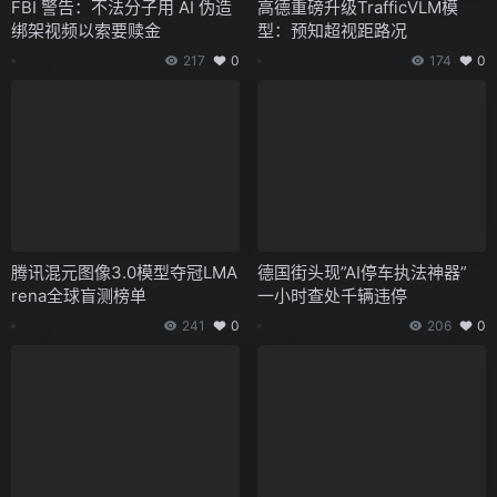
FBI 警告：不法分子用 AI 伪造
高德重磅升级TrafficVLM模
绑架视频以索要赎金
型：预知超视距路况
217
0
174
0
腾讯混元图像3.0模型夺冠LMA
德国街头现”AI停车执法神器”
rena全球盲测榜单
一小时查处千辆违停
241
0
206
0