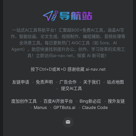
一站式AI工具导航平台！汇聚超800+免费AI工具，涵盖AI写
作、智能绘画、论文生成、视频制作、编程辅助、音频处理等
全场景工具。每日更新热门 AIGC工具（如 Sora、AI
Agent），助您快速找到提升办公、创作、学习效率的实用工
具！立即访问ai-nav.net，探索 AI 新可能！
按下Ctrl+D或⌘+D 感谢收藏 ai-nav.net
友链申请
免责声明
广告合作
关于我们
站点地图
提交AI工具
度加创作工具
百度AI开放平台
Bing新必应
搜外友链
Manus
GPTBots.ai
Claude Code