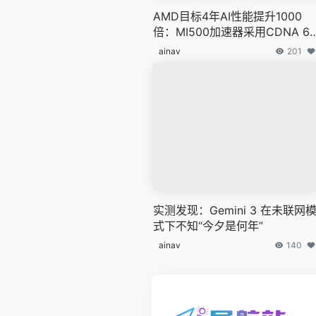
AMD目标4年AI性能提升1000
倍：MI500加速器采用CDNA 6
构与2nm工艺
ainav
201
实测发现：Gemini 3 在未联网
式下不知“今夕是何年”
ainav
140