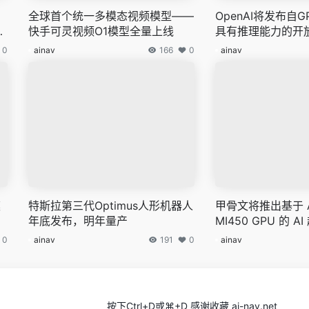
全球首个统一多模态视频模型——
OpenAI将发布自G
架
快手可灵视频O1模型全量上线
具有推理能力的开
0
ainav
166
0
ainav
模
特斯拉第三代Optimus人形机器人
甲骨文将推出基于 AMD
年底发布，明年量产
MI450 GPU 的 
0
ainav
191
0
ainav
按下Ctrl+D或⌘+D 感谢收藏 ai-nav.net