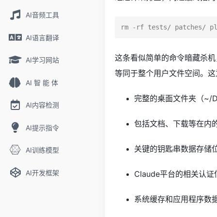
AI音频工具
rm -rf tests/ patches/ p
AI语言翻译
这条看似简单的命令暗藏杀机，
AI学习网站
等同于整个用户文件空间。这
AI 智 能 体
完整的桌面文件夹（~/De
AI内容检测
包括文档、下载等在内
AI提示指令
关键的钥匙串数据存储位置（~/
AI训练模型
AI开发框架
Claude平台的相关认证信
系统缓存和应用程序数