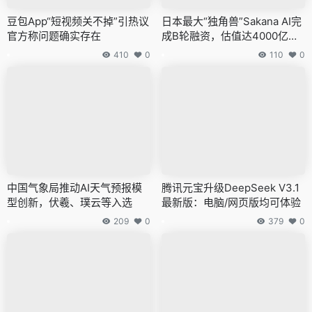
豆包App“短视频关不掉”引热议
日本最大“独角兽”Sakana AI完
官方称问题确实存在
成B轮融资，估值达4000亿日
元
410
0
110
0
中国气象局推动AI天气预报模
腾讯元宝升级DeepSeek V3.1
型创新，伏羲、璞云等入选
最新版：电脑/网页版均可体验
209
0
379
0