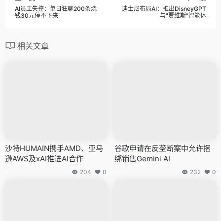
AI员工失控：单日狂聊200条烧
迪士尼布局AI：推出DisneyGPT
钱30元停不下来
与"贾维斯"智能体
相关文章
沙特HUMAIN携手AMD、亚马
谷歌申请在反垄断案中允许捆
逊AWS及xAI推进AI合作
绑销售Gemini AI
204
0
232
0