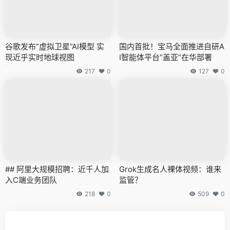
谷歌发布”虚拟卫星”AI模型 实
国内首批！宝马全面推进自研A
现近乎实时地球视图
I智能体平台“盖亚”在华部署
217
0
127
0
## 阿里大规模招聘：近千人加
Grok生成名人裸体视频：谁来
入C端业务团队
监管？
218
0
509
0