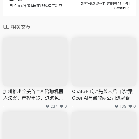
GPT-5.2被指作弊刷高分 不如
自拍照+谷歌AI=在线轻松试新衣
Gemini 3
相关文章
加州推出全美首个AI陪聊机器
ChatGPT涉”先杀人后自杀”案
人法案：严控年龄、过滤色
OpenAI与微软两公司遭起诉
情、预防自杀
237
0
139
0