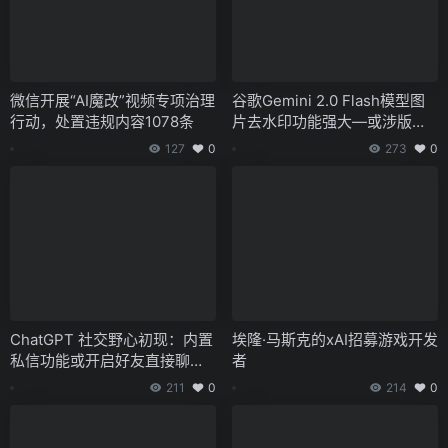
微信开展“AI魔改”视频专项治理
谷歌Gemini 2.0 Flash模型图
行动，处置违规内容1078条
片去水印功能强大—或涉版权
风险
127
0
273
0
ChatGPT 社交野心初现：内置
埃隆·马斯克的xAI招募游戏开发
私信功能或开启好友直接聊天
者
模式
211
0
214
0