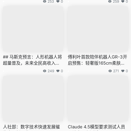
253
0
259
0
## 马斯克预言：人形机器人将
傅利叶首款陪伴机器人GR-3开
超量普及，未来全民高收入有
启预售：轻奢版165cm柔肤软
望实现
包
249
0
271
0
人社部：数字技术快速发展催
Claude 4.5模型要求测试人员