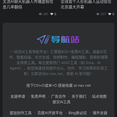
主流AI聊天机器人传播虚假信
全球首个人形机器人运动会在
息几率翻倍
北京盛大开幕
281
0
207
0
一站式AI工具导航平台！汇聚超800+免费AI工具，涵盖AI写
作、智能绘画、论文生成、视频制作、编程辅助、音频处理等
全场景工具。每日更新热门 AIGC工具（如 Sora、AI
Agent），助您快速找到提升办公、创作、学习效率的实用工
具！立即访问ai-nav.net，探索 AI 新可能！
按下Ctrl+D或⌘+D 感谢收藏 ai-nav.net
友链申请
免责声明
广告合作
关于我们
站点地图
提交AI工具
度加创作工具
百度AI开放平台
Bing新必应
搜外友链