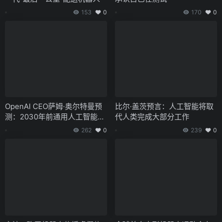
153
0
170
0
OpenAI CEO萨姆·奥尔特曼预
比尔·盖茨预言：人工智能将取
测：2030年前通用人工智能到
代人类完成大部分工作
来，AI或取代40%人类工作
262
0
239
0