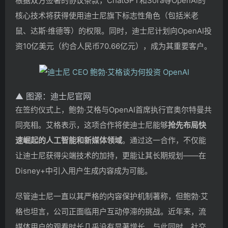
根据双方签署的协议条款，ChatGPT和Sora等OpenAI的
核心技术将获得使用迪士尼旗下标志性角色（包括米老
鼠、达斯·维德等）的权限。同时，迪士尼计划向OpenAI投
资10亿美元（约合人民币70.66亿元），成为其重要客户。
▲ 图源：迪士尼官网
在签约仪式上，鲍勃·艾格与OpenAI首席执行官奥尔特曼共
同亮相。艾格表示，这项合作将使迪士尼能够
抢先布局快
速崛起的人工智能和新媒体领域
。通过这一合作，不仅能
让迪士尼获得尖端技术的加持，更能让其长期规划——在
Disney+中引入用户生成内容成为可能。
尽管迪士尼一直以其严格的内容保护机制著称，但鲍勃·艾
格也坦言，公司正面临用户互动停滞的挑战。近年来，流
媒体用户的观看时长几乎没有显著增长。与此同时，社交