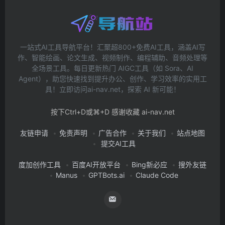
一站式AI工具导航平台！汇聚超800+免费AI工具，涵盖AI写
作、智能绘画、论文生成、视频制作、编程辅助、音频处理等
全场景工具。每日更新热门 AIGC工具（如 Sora、AI
Agent），助您快速找到提升办公、创作、学习效率的实用工
具！立即访问ai-nav.net，探索 AI 新可能！
按下Ctrl+D或⌘+D 感谢收藏 ai-nav.net
友链申请
免责声明
广告合作
关于我们
站点地图
提交AI工具
度加创作工具
百度AI开放平台
Bing新必应
搜外友链
Manus
GPTBots.ai
Claude Code