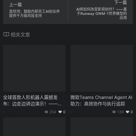
下一篇
上一篇
AI将如何改变影视创作？——基
吴欣鸿：鼓励内部员工AI创业并
于Runway GWM-1世界模型的
提供千万级风投支持
应用
相关文章
全球首款人形机器人震撼发
微软Teams Channel Agent AI
布：边走边讲边演示！——魔
助力：高效协作与执行追踪
法原子的智慧导览方案
254
0
139
0